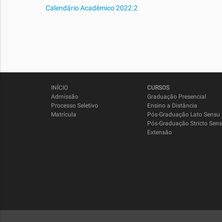
Calendário Acadêmico 2022.2
INÍCIO
CURSOS
Admissão
Graduação Presencial
Processo Seletivo
Ensino a Distância
Matrícula
Pós-Graduação Lato Sensu
Pós-Graduação Stricto Sen
Extensão