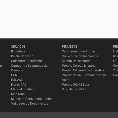
SERVIÇOS
PROJETOS
PE
Biblioteca
Campeonato de Pontes
Ins
Boleto Bancário
Convênios Internacionais
Res
Calendário Acadêmico
Mundo Universitário
Fal
su
Campanha Segurança no
Projeto Corpus Literário
Co
Campus
Projeto Matemática Interativa
2ª 
CENPRE
Projeto Social Comunidade em
Pol
FUCAM
Ação
Horas PAC
Projeto UCAM Baja
Manual do Aluno
Blog da Candido
Monitoria
Multicam Consultoria Júnior
Validador de Documentos