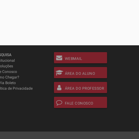
SQUISA
WEBMAIL
titucional
oluções
e Conosco
ÁREA DO ALUNO
mo Chegar?
Via Boleto
ítica de Privacidade
ÁREA DO PROFESSOR
FALE CONOSCO