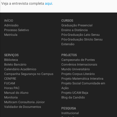
Veja a entrevista completa
aqui
.
INÍCIO
CURSOS
Admissão
Graduação Presencial
Processo Seletivo
Ensino a Distância
Matrícula
Pós-Graduação Lato Sensu
Pós-Graduação Stricto Sensu
Extensão
SERVIÇOS
PROJETOS
Biblioteca
Campeonato de Pontes
Boleto Bancário
Convênios Internacionais
Calendário Acadêmico
Mundo Universitário
Campanha Segurança no Campus
Projeto Corpus Literário
CENPRE
Projeto Matemática Interativa
FUCAM
Projeto Social Comunidade em
Horas PAC
Ação
Manual do Aluno
Projeto UCAM Baja
Monitoria
Blog da Candido
Multicam Consultoria Júnior
Validador de Documentos
PESQUISA
Institucional