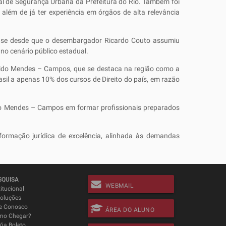
ial de Segurança Urbana da Prefeitura do Rio. Também foi
 além de já ter experiência em órgãos de alta relevância
nse desde que o desembargador Ricardo Couto assumiu
no cenário público estadual.
dido Mendes – Campos, que se destaca na região como a
il a apenas 10% dos cursos de Direito do país, em razão
do Mendes – Campos em formar profissionais preparados
ormação jurídica de excelência, alinhada às demandas
SQUISA
WEBMAIL
titucional
oluções
e Conosco
ÁREA DO ALUNO
mo Chegar?
Via Boleto