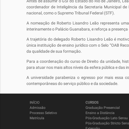
Antes de assumir o GSI do Estado do Rio de Janeiro, Leã
coordenador de Inteligência da Secretaria Municipal de 
nacional, como o Supremo Tribunal Federal (STF).
A nomeação de Roberto Lisandro Leão representa uma
interinamente o Palácio Guanabara, e reforça a presença 
A trajetória do delegado Roberto Lisandro Leão é mot
única instituição de ensino jurídico com o Selo “OAB R
da qualidade de sua formação.
Para a coordenação do curso de Direito da unidade, h
para atuar nos mais altos níveis da esfera pública e das in
A universidade parabeniza o egresso por mais essa c
contemporâneas do serviço público e da sociedade.
INÍCIO
CURSOS
Admissão
Graduação Presencial
Processo Seletivo
Ensino a Distância
Matrícula
Pós-Graduação Lato Sensu
Pós-Graduação Stricto Sen
Extensão