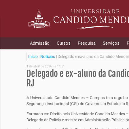
Admissão
Cursos
Pesquisa
Serviços
P
Início
|
Notícias
|
Delegado e ex-aluno da Candido Mendes
1 de abril de 2026 as 11:51
Delegado e ex-aluno da Candi
RJ
A Universidade Candido Mendes – Campos tem orgulho de
Segurança Institucional (GSI) do Governo do Estado do R
Formado em Direito pela Universidade Candido Mendes – 
Delegado de Polícia e mestre em Administração Pública pe