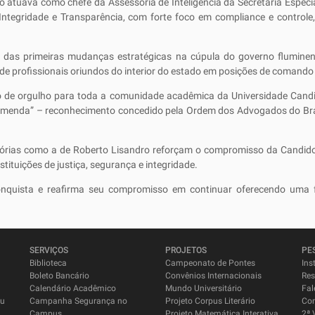
o atuava como chefe da Assessoria de Inteligência da Secretaria Espec
Integridade e Transparência, com forte foco em compliance e controle,
 das primeiras mudanças estratégicas na cúpula do governo flumine
de profissionais oriundos do interior do estado em posições de comando 
ivo de orgulho para toda a comunidade acadêmica da Universidade Can
ecomenda” – reconhecimento concedido pela Ordem dos Advogados do Bras
istórias como a de Roberto Lisandro reforçam o compromisso da Candi
stituições de justiça, segurança e integridade.
onquista e reafirma seu compromisso em continuar oferecendo uma f
SERVIÇOS
PROJETOS
PE
Biblioteca
Campeonato de Pontes
Ins
Boleto Bancário
Convênios Internacionais
Res
Calendário Acadêmico
Mundo Universitário
Fal
su
Campanha Segurança no
Projeto Corpus Literário
Co
Campus
Projeto Matemática Interativa
2ª 