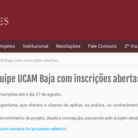
rojetos
Institucional
Resoluções
Fale Conosco
2ª Via
AM Baja com inscrições abertas
quipe UCAM Baja com inscrições aberta
scrições até o dia 27 de agosto.
enharia, que oferece a chance de aplicar, na prática, os conheciment
senvolvimento de projeto, desde a concepção, passando pelo projeto deta
.ucam-campos.br/processo-seletivo
/.