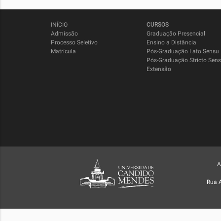
INÍCIO
CURSOS
Admissão
Graduação Presencial
Processo Seletivo
Ensino a Distância
Matrícula
Pós-Graduação Lato Sensu
Pós-Graduação Stricto Sen
Extensão
A
Rua 