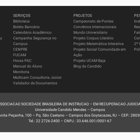
SERVIÇOS
PROJETOS
PE
Biblioteca
Campeonato de Pontes
Ins
Boleto Bancário
Convênios Internacionais
Res
Calendário Acadêmico
Mundo Universitário
Fal
su
Campanha Segurança no
Projeto Corpus Literário
Co
Campus
Projeto Matemática Interativa
2ª 
CENPRE
Projeto Social Comunidade em
Pol
FUCAM
Ação
Horas PAC
Projeto UCAM Baja
Manual do Aluno
Blog da Candido
Monitoria
Multicam Consultoria Júnior
Validador de Documentos
SSOCIACAO SOCIEDADE BRASILEIRA DE INSTRUCAO – EM RECUPERACAO JUDICI
Universidade Candido Mendes – Campos
Anita Peçanha, 100 – Pq. São Caetano – Campos dos Goytacazes, RJ – CEP.: 2803
Tel.: 22 2726-2400 – CNPJ.: 33.646.001/0001-67