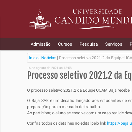
Admissão
Cursos
Pesquisa
Serviços
P
Início
|
Notícias
|
Processo seletivo 2021.2 da Equipe UC
16 de agosto de 2021 as 18:58
Processo seletivo 2021.2 da E
O processo seletivo 2021.2 da Equipe UCAM Baja recebe in
O Baja SAE é um desafio lançado aos estudantes de eng
preparação para o mercado de trabalho.
Ao participar, o aluno se envolve com um caso real de de
Confira todos os detalhes no edital pelo link
https://baja