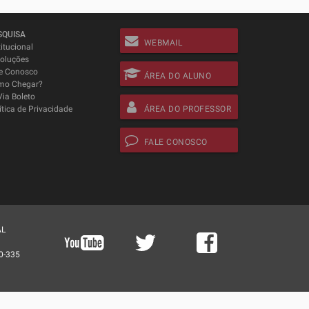
SQUISA
WEBMAIL
titucional
oluções
e Conosco
ÁREA DO ALUNO
mo Chegar?
Via Boleto
ítica de Privacidade
ÁREA DO PROFESSOR
FALE CONOSCO
AL
0-335