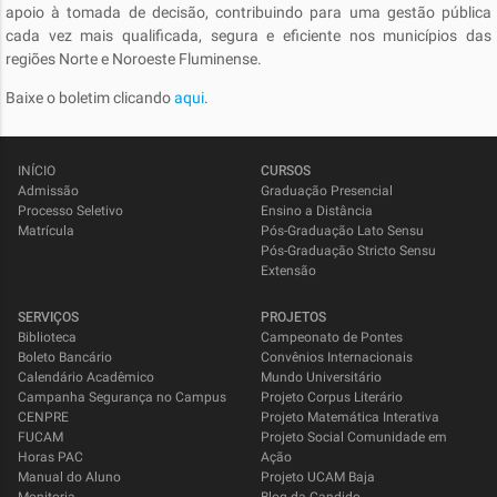
apoio à tomada de decisão, contribuindo para uma gestão pública
cada vez mais qualificada, segura e eficiente nos municípios das
regiões Norte e Noroeste Fluminense.
Baixe o boletim clicando
aqui
.
INÍCIO
CURSOS
Admissão
Graduação Presencial
Processo Seletivo
Ensino a Distância
Matrícula
Pós-Graduação Lato Sensu
Pós-Graduação Stricto Sensu
Extensão
SERVIÇOS
PROJETOS
Biblioteca
Campeonato de Pontes
Boleto Bancário
Convênios Internacionais
Calendário Acadêmico
Mundo Universitário
Campanha Segurança no Campus
Projeto Corpus Literário
CENPRE
Projeto Matemática Interativa
FUCAM
Projeto Social Comunidade em
Horas PAC
Ação
Manual do Aluno
Projeto UCAM Baja