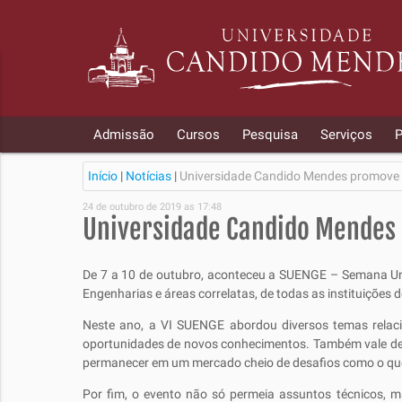
Admissão
Cursos
Pesquisa
Serviços
P
Início
|
Notícias
|
Universidade Candido Mendes promove 
24 de outubro de 2019 as 17:48
Universidade Candido Mendes
De 7 a 10 de outubro, aconteceu a SUENGE – Semana Uni
Engenharias e áreas correlatas, de todas as instituições d
Neste ano, a VI SUENGE abordou diversos temas relaci
oportunidades de novos conhecimentos. Também vale dest
permanecer em um mercado cheio de desafios como o que
Por fim, o evento não só permeia assuntos técnicos, 