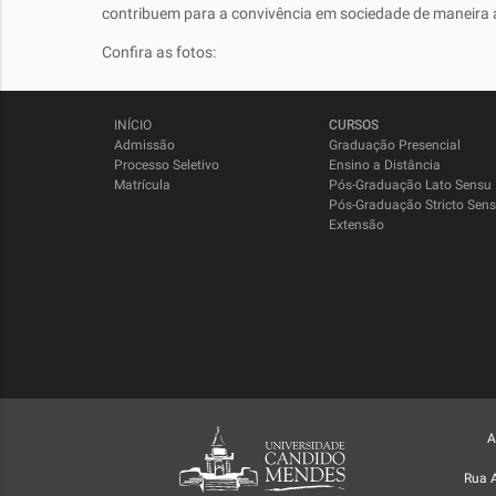
contribuem para a convivência em sociedade de maneira 
Confira as fotos:
INÍCIO
CURSOS
Admissão
Graduação Presencial
Processo Seletivo
Ensino a Distância
Matrícula
Pós-Graduação Lato Sensu
Pós-Graduação Stricto Sen
Extensão
A
Rua 