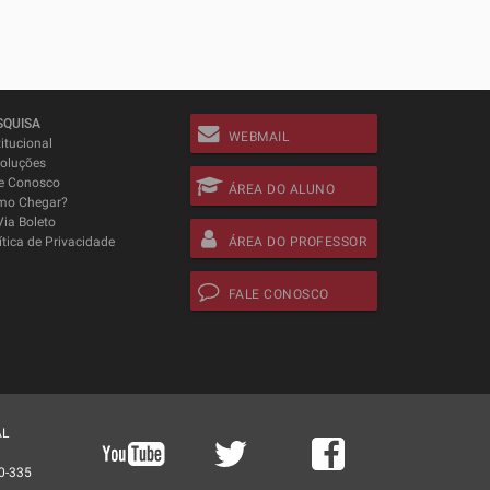
SQUISA
WEBMAIL
titucional
oluções
e Conosco
ÁREA DO ALUNO
mo Chegar?
Via Boleto
ítica de Privacidade
ÁREA DO PROFESSOR
FALE CONOSCO
AL
0-335