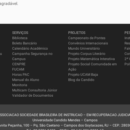
agradável.
SERVIÇOS
PROJETOS
PE
Biblioteca
Campeonato de Pontes
Ins
Boleto Bancário
Convênios Internacionais
Res
Calendário Acadêmico
Mundo Universitário
Fal
su
Campanha Segurança no
Projeto Corpus Literário
Co
Campus
Projeto Matemática Interativa
2ª 
CENPRE
Projeto Social Comunidade em
Pol
FUCAM
Ação
Horas PAC
Projeto UCAM Baja
Manual do Aluno
Blog da Candido
Monitoria
Multicam Consultoria Júnior
Validador de Documentos
SSOCIACAO SOCIEDADE BRASILEIRA DE INSTRUCAO – EM RECUPERACAO JUDICI
Universidade Candido Mendes – Campos
Anita Peçanha, 100 – Pq. São Caetano – Campos dos Goytacazes, RJ – CEP.: 2803