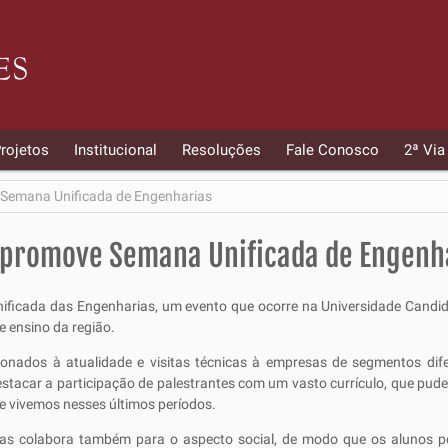
rojetos
Institucional
Resoluções
Fale Conosco
2ª Via
Semana Unificada de Engenharias
 promove Semana Unificada de Engenh
ficada das Engenharias, um evento que ocorre na Universidade Candid
e ensino da região.
onados à atualidade e visitas técnicas à empresas de segmentos dif
acar a participação de palestrantes com um vasto currículo, que pud
 vivemos nesses últimos períodos.
mas colabora também para o aspecto social, de modo que os alunos pe