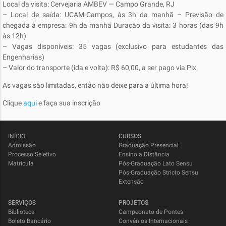
Local da visita: Cervejaria AMBEV — Campo Grande, RJ
– Local de saída: UCAM-Campos, às 3h da manhã – Previsão de
chegada à empresa: 9h da manhã Duração da visita: 3 horas (das 9h
às 12h)
– Vagas disponíveis: 35 vagas (exclusivo para estudantes das
Engenharias)
– Valor do transporte (ida e volta): R$ 60,00, a ser pago via Pix
As vagas são limitadas, então não deixe para a última hora!
Clique
aqui
e faça sua inscrição
INÍCIO
CURSOS
Admissão
Graduação Presencial
Processo Seletivo
Ensino a Distância
Matrícula
Pós-Graduação Lato Sensu
Pós-Graduação Stricto Sensu
Extensão
SERVIÇOS
PROJETOS
Biblioteca
Campeonato de Pontes
Boleto Bancário
Convênios Internacionais