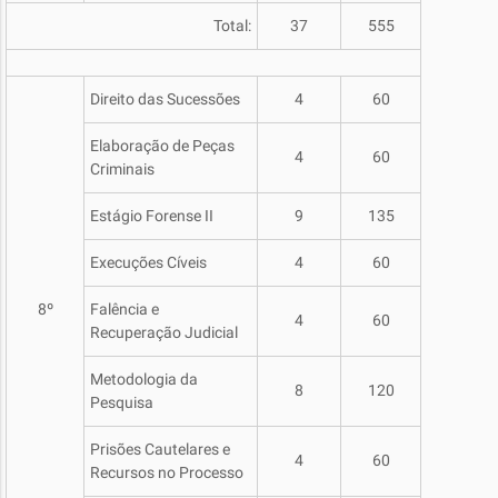
Total:
37
555
Direito das Sucessões
4
60
Elaboração de Peças
4
60
Criminais
Estágio Forense II
9
135
Execuções Cíveis
4
60
8º
Falência e
4
60
Recuperação Judicial
Metodologia da
8
120
Pesquisa
Prisões Cautelares e
4
60
Recursos no Processo