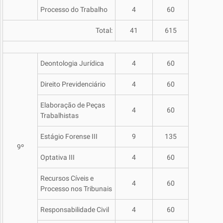
Processo do Trabalho
4
60
Total:
41
615
Deontologia Jurídica
4
60
Direito Previdenciário
4
60
Elaboração de Peças
4
60
Trabalhistas
Estágio Forense III
9
135
9º
Optativa III
4
60
Recursos Cíveis e
4
60
Processo nos Tribunais
Responsabilidade Civil
4
60