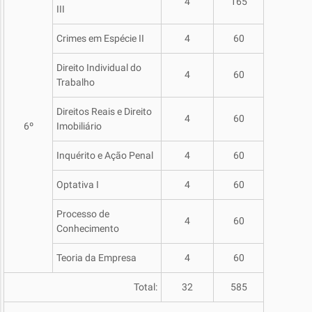
4
165
III
Crimes em Espécie II
4
60
Direito Individual do
4
60
Trabalho
Direitos Reais e Direito
4
60
6º
Imobiliário
Inquérito e Ação Penal
4
60
Optativa I
4
60
Processo de
4
60
Conhecimento
Teoria da Empresa
4
60
Total:
32
585