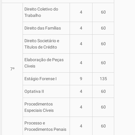
Direito Coletivo do
4
60
Trabalho
Direito das Famílias
4
60
Direito Societário e
4
60
Títulos de Crédito
Elaboração de Peças
4
60
Cíveis
7º
Estágio Forense I
9
135
Optativa II
4
60
Procedimentos
4
60
Especiais Cíveis
Processo e
4
60
Procedimentos Penais